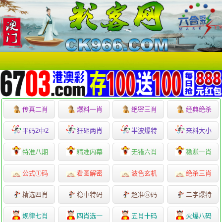
传真二肖
爆料一肖
绝密三肖
经典绝杀
平码2中2
狂砸两肖
半波爆特
来料大小
特准八期
精准内幕
无错六肖
稳赚一肖
公式①码
看图解密
波色玄机
绝杀三肖
精选四肖
稳中特码
超准⑤码
二字爆特
规律七肖
四肖选一
五肖十码
火爆八码