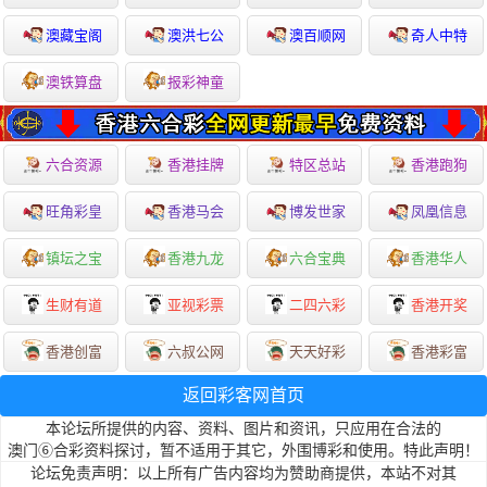
澳藏宝阁
澳洪七公
澳百顺网
奇人中特
澳铁算盘
报彩神童
六合资源
香港挂牌
特区总站
香港跑狗
旺角彩皇
香港马会
博发世家
凤凰信息
镇坛之宝
香港九龙
六合宝典
香港华人
生财有道
亚视彩票
二四六彩
香港开奖
香港创富
六叔公网
天天好彩
香港彩富
返回彩客网首页
本论坛所提供的内容、资料、图片和资讯，只应用在合法的
澳门⑥合彩资料探讨，暂不适用于其它，外围博彩和使用。特此声明！
论坛免责声明：以上所有广告内容均为赞助商提供，本站不对其