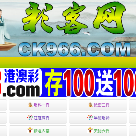
爆料一肖
绝密三肖
狂砸两肖
半波爆特
精准内幕
无错六肖