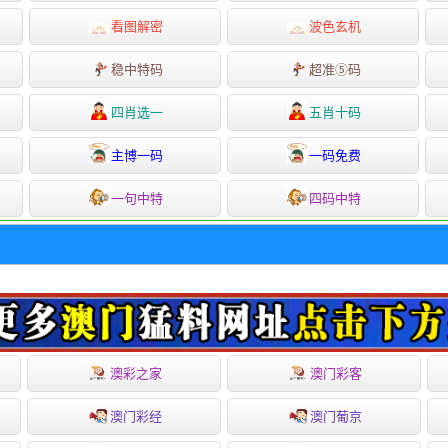
看图解密
波色玄机
稳中特码
超准⑤码
四肖选一
五肖十码
主博一码
一码免费
一句中特
四码中特
澳彩之家
澳门彩客
澳门彩经
澳门葡京