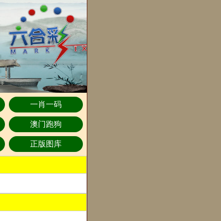
一肖一码
澳门跑狗
正版图库