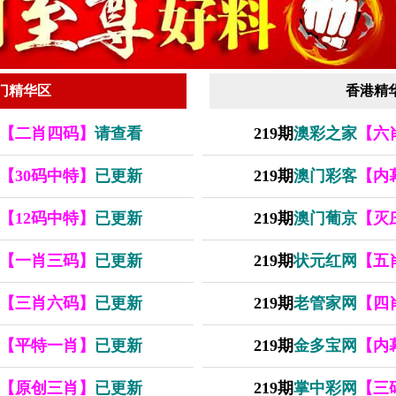
门精华区
香港精
【二肖四码】
请查看
219期
澳彩之家
【六
【30码中特】
已更新
219期
澳门彩客
【内
【12码中特】
已更新
219期
澳门葡京
【灭
【一肖三码】
已更新
219期
状元红网
【五
【三肖六码】
已更新
219期
老管家网
【四
【平特一肖】
已更新
219期
金多宝网
【内
【原创三肖】
已更新
219期
掌中彩网
【三