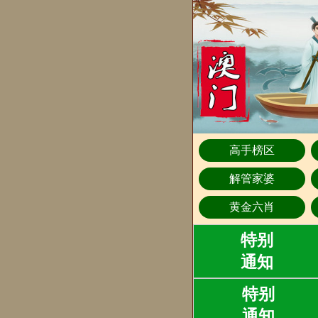
高手榜区
解管家婆
黄金六肖
特别
通知
特别
通知