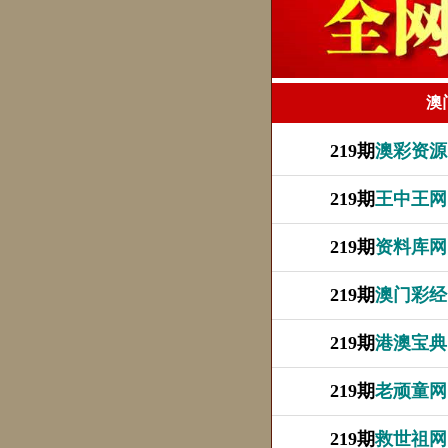
澳
219期
澳彩资源
219期
王中王网
219期
资料库网
219期
澳门彩经
219期
港澳宝典
219期
老顽童网
219期
救世祖网