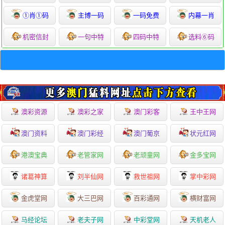
①肖①码
主博一码
一码免费
内幕一肖
机密信封
一句中特
四码中特
选料⑥码
澳彩资源
澳彩之家
澳门彩客
王中王网
澳门资料
澳门彩经
澳门葡京
状元红网
港澳宝典
老管家网
老顽童网
金多宝网
诸葛神算
刘半仙网
救世祖网
掌中彩网
金虎堂网
大三巴网
百彩通网
横财富网
马经论坛
老夫子网
中彩堂网
天机老人