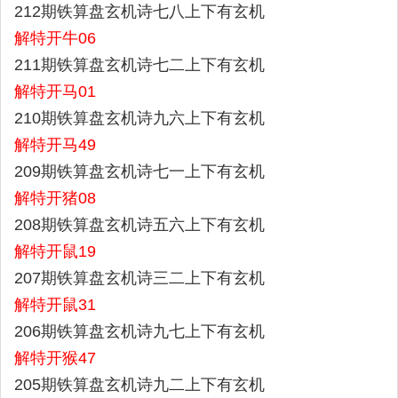
212期铁算盘玄机诗七八上下有玄机
解特开牛06
211期铁算盘玄机诗七二上下有玄机
解特开马01
210期铁算盘玄机诗九六上下有玄机
解特开马49
209期铁算盘玄机诗七一上下有玄机
解特开猪08
208期铁算盘玄机诗五六上下有玄机
解特开鼠19
207期铁算盘玄机诗三二上下有玄机
解特开鼠31
206期铁算盘玄机诗九七上下有玄机
解特开猴47
205期铁算盘玄机诗九二上下有玄机