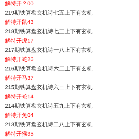
解特开？00
219期铁算盘玄机诗七五上下有玄机
解特开鼠43
218期铁算盘玄机诗七三上下有玄机
解特开虎17
217期铁算盘玄机诗一八上下有玄机
解特开蛇26
216期铁算盘玄机诗六二上下有玄机
解特开马37
215期铁算盘玄机诗六三上下有玄机
解特开蛇14
214期铁算盘玄机诗五九上下有玄机
解特开兔04
213期铁算盘玄机诗二八上下有玄机
解特开猴35