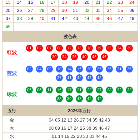
13
14
15
16
17
18
19
20
21
22
23
24
25
26
27
28
29
30
31
32
33
34
35
36
37
38
39
40
41
42
43
44
45
46
47
48
49
波色表
01
02
07
08
12
13
18
19
23
24
29
红波
30
34
35
40
45
46
03
04
09
10
14
15
20
25
26
31
36
蓝波
37
41
42
47
48
05
06
11
16
17
21
22
27
28
32
33
绿波
38
39
43
44
49
五行
2026年五行
金
04 05 12 13 26 27 34 35 42 43
木
08 09 16 17 24 25 38 39 46 47
水
01 14 15 22 23 30 31 44 45