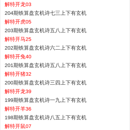
解特开龙03
204期铁算盘玄机诗七三上下有玄机
解特开虎05
203期铁算盘玄机诗五八上下有玄机
解特开马25
202期铁算盘玄机诗六二上下有玄机
解特开兔40
201期铁算盘玄机诗五八上下有玄机
解特开猪32
200期铁算盘玄机诗三四上下有玄机
解特开龙39
199期铁算盘玄机诗一九上下有玄机
解特开羊36
198期铁算盘玄机诗八五上下有玄机
解特开鼠07