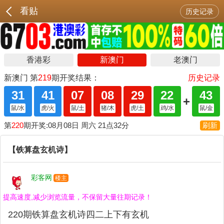
看贴
历史记录
【铁算盘玄机诗】
彩客网
楼主
提高速度,减少浏览流量，不保留大量往期记录！
220期铁算盘玄机诗四二上下有玄机