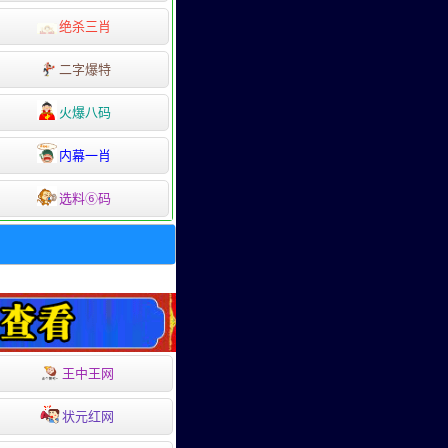
绝杀三肖
二字爆特
火爆八码
内幕一肖
选料⑥码
王中王网
状元红网