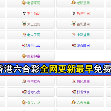
老管家网
老顽童网
刘半仙网
救世祖网
大三巴网
百彩通网
老夫子网
中彩堂网
澳洪七公
澳百顺网
报彩神童
香港挂牌
特区总站
香港马会
博发世家
香港九龙
六合宝典