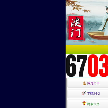
传真二肖
平码2中2
特准八期