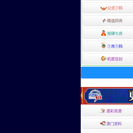
公式①码
精选四肖
规律七肖
①肖①码
机密信封
澳彩资源
澳门资料